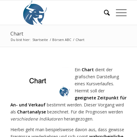
Chart
Du bist hier:
Startseite
/
Börsen ABC
/
Chart
Ein
Chart
dient der
grafischen Darstellung
eines Kursverlaufes.
Hiermit soll der
geeignete Zeitpunkt für
An- und Verkauf
bestimmt werden. Dieser Vorgang wird
als
Chartanalyse
bezeichnet. Für die Prognosen werden
verschiedene Indikatoren
herangezogen.
Hierbei geht man beispielsweise davon aus, dass gewisse
Ereignisse wiederkehren und sich somit
wahrscheinliche